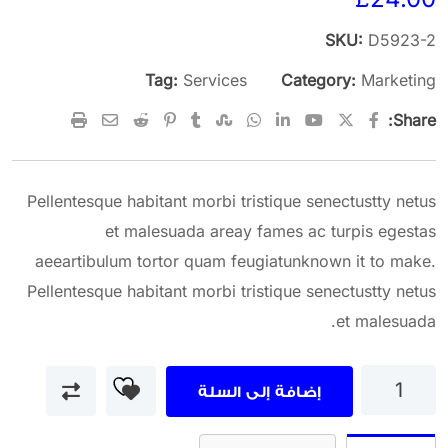
SKU:
D5923-2
Tag:
Services
Category:
Marketing
Print
Share
Reddit
Pinterest
StumbleUpon
Tumblr
Whatsapp
LinkedIn
Youtube
Share:
via
Email
Pellentesque habitant morbi tristique senectustty netus
et malesuada areay fames ac turpis egestas
aeeartibulum tortor quam feugiatunknown it to make.
Pellentesque habitant morbi tristique senectustty netus
et malesuada.
كمية
إضافة إلى السلة
Planning
Idea