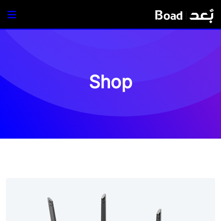
Ski
t
conten
Shop