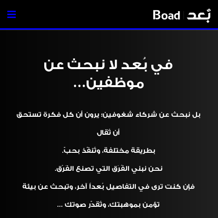
في بُعد لا نبحث عن
موظفين...
بل نبحث عن شركاء شغوفين؛ يرون أن كل فكرة تستحق
أن تُقال
بطريقة مختلفة، وتُنفّذ بحبّ.
نحن نبني الفُرَق التي تصنع الفَرْق.
فإن كنت ترى في التفاصيل بُعداً آخر، وتبحث عن بيئة
تؤمن بموهبتك، وتُقدّر صوتك ...