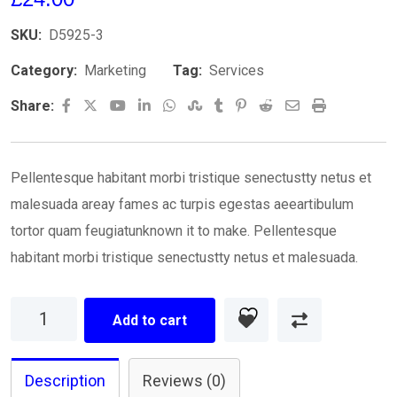
SKU:
D5925-3
Category:
Marketing
Tag:
Services
Youtube
LinkedIn
Whatsapp
StumbleUpon
Tumblr
Pinterest
Reddit
Share
Print
Share:
via
Email
Pellentesque habitant morbi tristique senectustty netus et
malesuada areay fames ac turpis egestas aeeartibulum
tortor quam feugiatunknown it to make. Pellentesque
habitant morbi tristique senectustty netus et malesuada.
Planning
Add to cart
Idea
quantity
Description
Reviews (0)