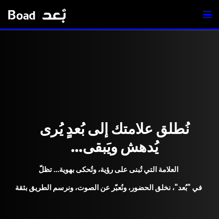
نُطلق علامتك إلى بُعدٍ يُرى
...يُدهش ويَبقى
العلامة التي تُبنى على رؤية، وتُحكى بهوية… تظلّ
في "بُعد"، نخلق الحضور، ونُعبّر عن الصوت، ونرسم الطريق بثقة