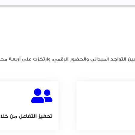
 التواجد الميداني والحضور الرقمي، وارتكزت على أربعة محا
تحفيز التفاعل من خلال