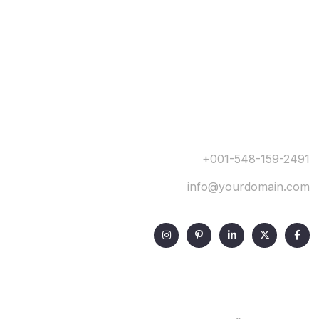
+001-548-159-2491
info@yourdomain.com
Our Services