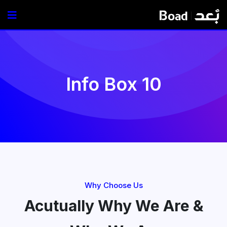
Info Box 10
Why Choose Us
Acutually Why We Are &